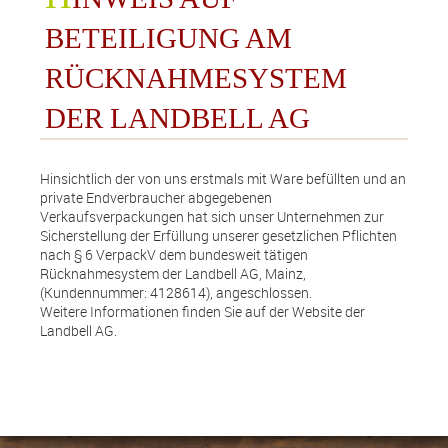
BETEILIGUNG AM
RÜCKNAHMESYSTEM
DER LANDBELL AG
info@finefoodandmore.de
+49 (0)151 56045346
Hinsichtlich der von uns erstmals mit Ware befüllten und an
private Endverbraucher abgegebenen
vCard speichern
Verkaufsverpackungen hat sich unser Unternehmen zur
Sicherstellung der Erfüllung unserer gesetzlichen Pflichten
nach § 6 VerpackV dem bundesweit tätigen
Rücknahmesystem der Landbell AG, Mainz,
(Kundennummer: 4128614), angeschlossen.
Weitere Informationen finden Sie auf der Website der
Landbell AG.