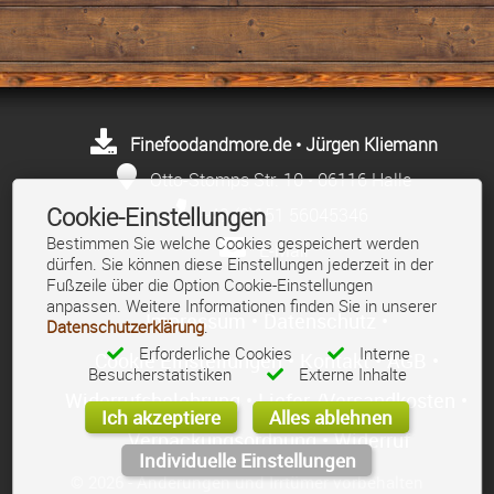
Finefoodandmore.de • Jürgen Kliemann
Otto-Stomps Str. 10 • 06116 Halle
Cookie-Einstellungen
+49 (0)151 56045346
Bestimmen Sie welche Cookies gespeichert werden
E-Mail
dürfen. Sie können diese Einstellungen jederzeit in der
Fußzeile über die Option Cookie-Einstellungen
anpassen. Weitere Informationen finden Sie in unserer
Impressum
•
Datenschutz
•
Datenschutzerklärung
.
Erforderliche Cookies
Interne
Cookie Einstellungen
•
Kontakt
•
AGB
•
Besucherstatistiken
Externe Inhalte
Widerrufsbelehrung
•
Liefer-/Versandkosten
•
Ich akzeptiere
Alles ablehnen
Verpackungsordnung
•
Widerruf
Individuelle Einstellungen
© 2026 - Änderungen und Irrtümer vorbehalten