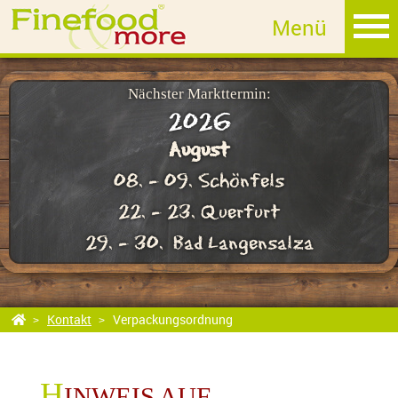
MET
Fruchtlikör
Edelbrand
Nächster Markttermin:
2026
Sahnelikör
August
Whisky
08. - 09. Schönfels
GIN
22. - 23. Querfurt
Rum
29. - 30. Bad Langensalza
Essig
Öl
Kontakt
Verpackungsordnung
Salz
H
INWEIS AUF