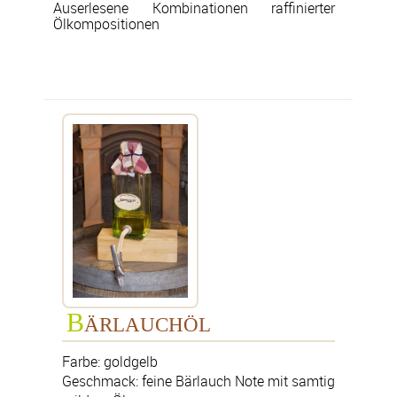
Butteröl
Farbe: goldgelb Geschmack: kräftig nach Butter
Auserlesene Kombinationen raffinierter
Ölkompositionen
Haselnuss Öl geröstet
Farbe: klares hellbraun Geschmack: nach Haselnüssen, sehr voller
Nussiger Geschmack
Knoblauch auf Olivenöl
Farbe: grüngelb Geschmack: kräftige Knoblauchnote mit mildem Olivenöl
Kürbiskern Öl
Farbe:erscheint in der Durchsicht dunkelgrün und in der Aufsicht dunkelrot
bis rotbraun Geschmack: sehr nussiger typischer Geschmack
Limone auf Olivenöl
Farbe: grüngelb Geschmack: Limonen/Zitrusnote mit mildem Olivenöl
Olivenöl Native Extra A.O.C. Sitia "Kreta-Lasithi"
Farbe: grüngelb Geschmack: voll, fruchtig,sehr mild in der Säure und
überragend würzig nach Oliven Erste Pressung, Ernte in Handarbeit,
B
herkunft : Kreta-Lasithi
ÄRLAUCHÖL
Parmesan Öl
Farbe: goldgelb
Farbe: hellgelb Geschmack: typischer Geruch und Geschmack nach
Geschmack: feine Bärlauch Note mit samtig
Parmesan Basis Öl : Raps Öl