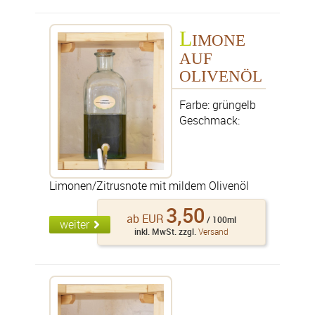
L
IMONE
AUF
OLIVENÖL
Farbe: grüngelb
Geschmack:
Limonen/Zitrusnote mit mildem Olivenöl
3,50
ab EUR
/ 100ml
weiter
inkl. MwSt. zzgl.
Versand