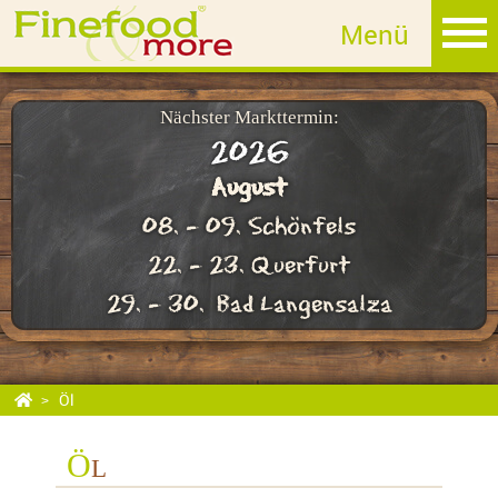
MET
Fruchtlikör
Edelbrand
Nächster Markttermin:
2026
Sahnelikör
August
Whisky
08. - 09. Schönfels
GIN
22. - 23. Querfurt
Rum
29. - 30. Bad Langensalza
Essig
Öl
Öl
Bärlauchöl
Farbe: goldgelb Geschmack: feine Bärlauch Note mit samtig mildem Öl
Ö
Herkunft : Deutschland
L