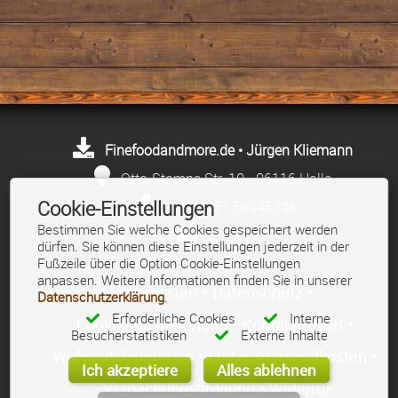
Finefoodandmore.de • Jürgen Kliemann
Otto-Stomps Str. 10 • 06116 Halle
Cookie-Einstellungen
+49 (0)151 56045346
Bestimmen Sie welche Cookies gespeichert werden
E-Mail
dürfen. Sie können diese Einstellungen jederzeit in der
Fußzeile über die Option Cookie-Einstellungen
anpassen. Weitere Informationen finden Sie in unserer
Impressum
•
Datenschutz
•
Datenschutzerklärung
.
Erforderliche Cookies
Interne
Cookie Einstellungen
•
Kontakt
•
AGB
•
Besucherstatistiken
Externe Inhalte
Widerrufsbelehrung
•
Liefer-/Versandkosten
•
Ich akzeptiere
Alles ablehnen
Verpackungsordnung
•
Widerruf