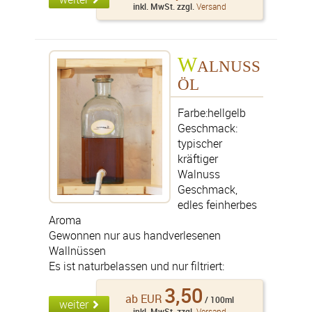
inkl. MwSt. zzgl.
Versand
W
ALNUSS
ÖL
Farbe:hellgelb
Geschmack:
typischer
kräftiger
Walnuss
Geschmack,
edles feinherbes
Aroma
Gewonnen nur aus handverlesenen
Wallnüssen
Es ist naturbelassen und nur filtriert:
3,50
ab EUR
/ 100ml
weiter
inkl. MwSt. zzgl.
Versand