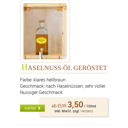
info@finefoodandmore.de
+49 (0)151 56045346
vCard speichern
H
ASELNUSS ÖL GERÖSTET
Farbe: klares hellbraun
Geschmack: nach Haselnüssen, sehr voller
Nussiger Geschmack
3,50
ab EUR
/ 100ml
weiter
inkl. MwSt. zzgl.
Versand