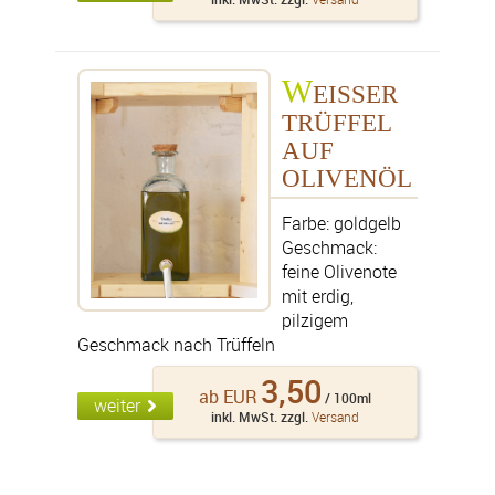
W
EISSER T
RÜFFEL A
UF O
LIVENÖL
Farbe: goldgelb
Geschmack:
feine Olivenote
mit erdig,
pilzigem
Geschmack nach Trüffeln
3,50
ab EUR
/ 100ml
weiter
inkl. MwSt. zzgl.
Versand