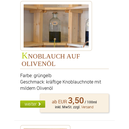
K
NOBLAUCH AUF
OLIVENÖL
Farbe: grüngelb
Geschmack: kräftige Knoblauchnote mit
mildem Olivenöl
3,50
ab EUR
/ 100ml
weiter
inkl. MwSt. zzgl.
Versand