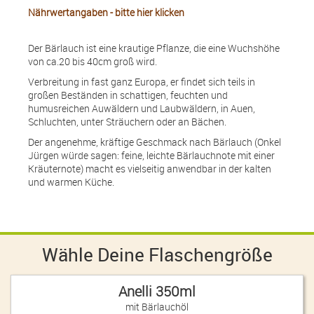
Nährwertangaben - bitte hier klicken
info@finefoodandmore.de
Der Bärlauch ist eine krautige Pflanze, die eine Wuchshöhe
+49 (0)151 56045346
von ca.20 bis 40cm groß wird.
vCard speichern
Verbreitung in fast ganz Europa, er findet sich teils in
großen Beständen in schattigen, feuchten und
humusreichen Auwäldern und Laubwäldern, in Auen,
Schluchten, unter Sträuchern oder an Bächen.
Der angenehme, kräftige Geschmack nach Bärlauch (Onkel
Jürgen würde sagen: feine, leichte Bärlauchnote mit einer
Kräuternote) macht es vielseitig anwendbar in der kalten
und warmen Küche.
Wähle Deine Flaschengröße
Anelli 350ml
mit Bärlauchöl