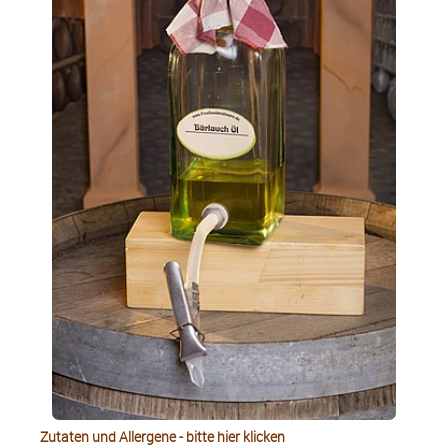
Ungarisches Puzsta Öl
Farbe: rot Geschmack: würzig, mit einem schrafen Nachgeschmack
Walnuss ÖL
Farbe:hellgelb Geschmack: typischer kräftiger Walnuss Geschmack, edles
feinherbes Aroma Gewonnen nur aus handverlesenen Wallnüssen Es ist
naturbelassen und nur filtriert:
Weißer Trüffel auf Olivenöl
Farbe: goldgelb Geschmack: feine Olivenote mit erdig, pilzigem Geschmack
nach Trüffeln
Salz
Zutaten und Allergene - bitte hier klicken