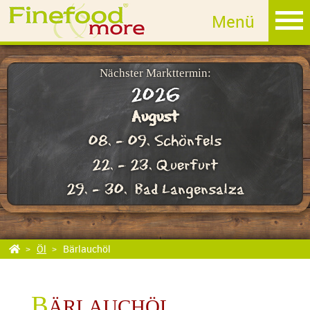
MET
Fruchtlikör
Edelbrand
Nächster Markttermin:
2026
Sahnelikör
August
Whisky
08. - 09. Schönfels
GIN
22. - 23. Querfurt
Rum
29. - 30. Bad Langensalza
Essig
Öl
Öl
Bärlauchöl
Bärlauchöl
Farbe: goldgelb Geschmack: feine Bärlauch Note mit samtig mildem Öl
Herkunft : Deutschland
B
ÄRLAUCHÖL