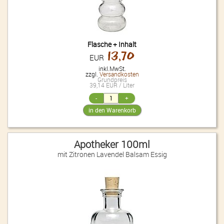
Tomaten Balsam Essig
Farbe: dunkelbraun, rotbraun Duft: schnuppert mild würzig nach
getrocketen Tomaten Geschmack: beherschende Note nach getrockneten
Tomaten, etwas süß und erst zum Schluss kommt die Essignote aber
weniger als man bei 5enkt Säure: 5%
Flasche + Inhalt
13,70
Waldhimbeer Balsam Essig
EUR
Farbe: dunkelrot Duft: frisch, intensive Fruchtnote. Geschmack: mild und
inkl.MwSt.
süßlich im Geschmack Säure: 5%
zzgl.
Versandkosten
Grundpreis
39,14 EUR / Liter
Zitronen Lavendel Balsam Essig
Farbe: helles,trübes zitrusgelb Duft: nach Zitronen Geschmack: fruchtig
nach Zitronen mild fruchtig im Nachgeschmack Säure: 5%
Apotheker 100ml
Öl
mit Zitronen Lavendel Balsam Essig
Salz