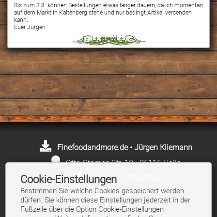
Bis zum 3.8. können Bestellungen etwas länger dauern, da ich momentan
auf dem Markt in Kaltenberg stehe und nur bedingt Artikel versenden
kann.
Euer Jürgen
Finefoodandmore.de • Jürgen Kliemann
Otto-Stomps Str. 10 • 06116 Halle
Cookie-Einstellungen
+49 (0)151 56045346
Bestimmen Sie welche Cookies gespeichert werden
E-Mail
dürfen. Sie können diese Einstellungen jederzeit in der
Fußzeile über die Option Cookie-Einstellungen