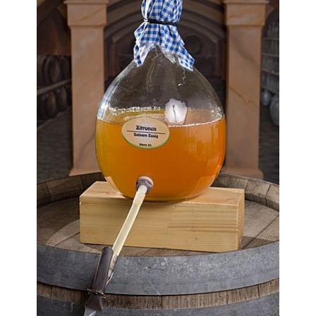
Dattel Balsam Essig
Farbe: dunkelbraun Duft: süßlich mit fruchtigen Noten Geschmack: süß,
fruchtig nach Datteln Säure: 3%
Erdbeer Balsam Essig auf Weißweinessig
Farbe: rot Duft: nach Erdbeeren Geschmack: fruchtig nach Erdbeeren mit
sehr milder Essignote Säure: 3%
Feigen Balsam Essig
Farbe: dunkelbraun, typisch wie halt Balsamico ist Duft: schnuppert mild
würzig nach Balsamico, später nach Frucht und kaum nach Essig
Geschmack: beherschende Feigen Note mit einer dezenten Süße und einem
milden leckeren Balsamico im Nachgang Säure: 3%
Feigen Dattel Balsamico
Farbe: dunkelbraun Duft: fruchtig Balsamico Note Geschmack: fruchtig
süß-säuerlich mit Balsamico im Nachgeschmack Säure: 3%
Granatapfel Balsam Essig
Farbe: dunkelrot…fast blutrot Duft: fruchtig, herbfrisch Geschmack: fruchtig
nach Granatapfel
Haselnuss Aperitif Essig
Farbe: heller klarer Essig… helles Gelb Duft: Fruchtnote Geschmack: Frucht
und später Haselnuss