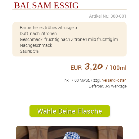
milden leckeren Essiggeschmack im Nachgang Säure: 5%
BALSAM ESSIG
Aprikosen Balsam Essig
Artikel Nr.: 300-001
Farbe: helles kräftiges Gelb Duft: Fruchtig, kräftig nach Aprikose, dezent
mild nacht Essig Geschmack: fruchtig, sehr mild aber nicht süß, ganz
Farbe: helles,trübes zitrusgelb
dezente Essignote Säure: 3%
Duft: nach Zitronen
Birne auf Balsamico Bianco
Geschmack: fruchtig nach Zitronen mild fruchtig im
Farbe: hellgelb Duft: Fruchtig, dezent nacht Essig Geschack: fruchtig, sehr
Nachgeschmack
mild aber nicht süss, ganz dezente Essignote Säure: 3%
Säure: 5%
Blaubeer Balsam Essig
3,20
Farbe: blau Duft: fruchtig Geschmack: ausgewogenes Verhältnis von Süße
EUR
/ 100ml
und Säure
Cranberry Balsam Essig
inkl. 7.00 MwSt. / zzgl.
Versandkosten
Lieferbar: 3-5 Werktage
Farbe: dunkel Rot Duft: schöne Fruchtnote Geschmack: obwohl der Essig
5äure hat, bemerkt man erst eine Brombeer-Note, dann dezent Lavendel,
und nicht so stark den Essig Säure: 5%
Crema Balsamica "Classic"
Wähle Deine Flasche
Farbe: dunkelbraun Duft: balsamico! Geschmack: fruchtig, mild nach
Balsamico Säure: 3%
Cumberland Balsam Essig Sherry Essig
Farbe: bernstein Duft: frisch, mild nach Sherry Geschmack: vielschichtig…
frisch… fruchtig mit leichter Würze Säure: 5%