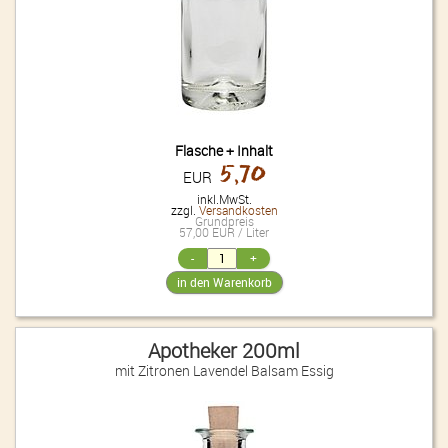
info@finefoodandmore.de
+49 (0)151 56045346
Flasche + Inhalt
5,70
vCard speichern
EUR
inkl.MwSt.
zzgl.
Versandkosten
Grundpreis
57,00 EUR / Liter
Apotheker 200ml
mit Zitronen Lavendel Balsam Essig