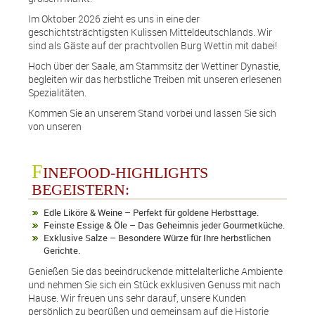
Im Oktober 2026 zieht es uns in eine der
geschichtsträchtigsten Kulissen Mitteldeutschlands. Wir
sind als Gäste auf der prachtvollen Burg Wettin mit dabei!
info@finefoodandmore.de
Hoch über der Saale, am Stammsitz der Wettiner Dynastie,
begleiten wir das herbstliche Treiben mit unseren erlesenen
+49 (0)151 56045346
Spezialitäten.
Kommen Sie an unserem Stand vorbei und lassen Sie sich
vCard speichern
von unseren
F
INEFOOD-HIGHLIGHTS
BEGEISTERN:
Edle Liköre & Weine – Perfekt für goldene Herbsttage.
Feinste Essige & Öle – Das Geheimnis jeder Gourmetküche.
Exklusive Salze – Besondere Würze für Ihre herbstlichen
Gerichte.
Genießen Sie das beeindruckende mittelalterliche Ambiente
und nehmen Sie sich ein Stück exklusiven Genuss mit nach
Hause. Wir freuen uns sehr darauf, unsere Kunden
persönlich zu begrüßen und gemeinsam auf die Historie