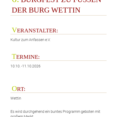
Fruchtlikör
DER BURG WETTIN
Edelbrand
Sahnelikör
V
ERANSTALTER:
Whisky
Kultur zum Anfassen e.V.
GIN
Rum
T
ERMINE:
Essig
10.10. -11.10.2026
Öl
Salz
O
RT:
Wettin
Es wird durchgehend ein buntes Programm geboten mit
großem Markt.