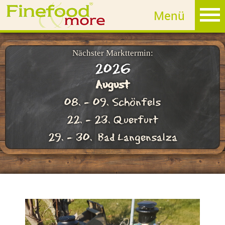
MET
Fruchtlikör
Edelbrand
Nächster Markttermin:
2026
Sahnelikör
August
Whisky
08. - 09. Schönfels
GIN
22. - 23. Querfurt
Rum
29. - 30. Bad Langensalza
Essig
Öl
Salz