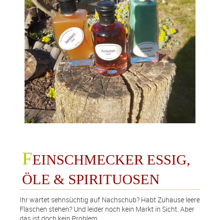
info@finefoodandmore.de
+49 (0)151 56045346
vCard speichern
F
EINSCHMECKER ESSIG,
ÖLE & SPIRITUOSEN
Ihr wartet sehnsüchtig auf Nachschub? Habt Zuhause leere
Flaschen stehen? Und leider noch kein Markt in Sicht. Aber
das ist doch kein Problem.