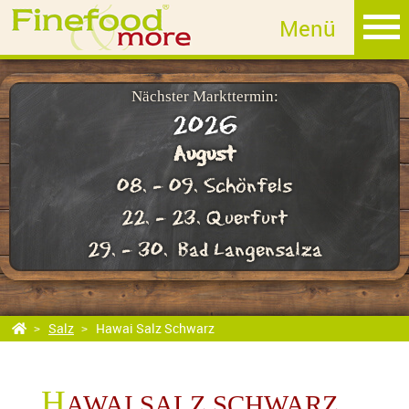
MET
Fruchtlikör
Edelbrand
Nächster Markttermin:
2026
Sahnelikör
August
Whisky
08. - 09. Schönfels
GIN
22. - 23. Querfurt
Rum
29. - 30. Bad Langensalza
Essig
Öl
Salz
Hawai Salz Schwarz
Salz
Afrikanisches Perlensalz
H
AWAI SALZ SCHWARZ
Meersalz von der afrikanischen Küste, Handgeschöpft, einzigartige