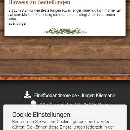
Hinweis zu Bestellungen
Bis zum 3.8. können Bestellungen etwas länger dauern, da ich momentan
auf dem Markt in Kaltenberg stehe und nur bedingt Artikel versenden
kann.
Euer Jürgen
Finefoodandmore.de • Jürgen Kliemann
Otto-Stomps Str. 10 • 06116 Halle
Cookie-Einstellungen
+49 (0)151 56045346
Bestimmen Sie welche Cookies gespeichert werden
E-Mail
dürfen. Sie können diese Einstellungen jederzeit in der