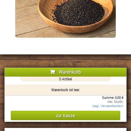
info@finefoodandmore.de
+49 (0)151 56045346
vCard speichern
Warenkorb
0
Artikel
Warenkorb ist leer.
Summe:
0,00
€
inkl. MwSt.
(zzgl. Versandkosten)