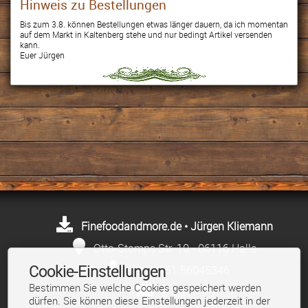
Hinweis zu Bestellungen
Bis zum 3.8. können Bestellungen etwas länger dauern, da ich momentan
auf dem Markt in Kaltenberg stehe und nur bedingt Artikel versenden
kann.
Euer Jürgen
Finefoodandmore.de • Jürgen Kliemann
Otto-Stomps Str. 10 • 06116 Halle
Cookie-Einstellungen
+49 (0)151 56045346
Bestimmen Sie welche Cookies gespeichert werden
E-Mail
dürfen. Sie können diese Einstellungen jederzeit in der