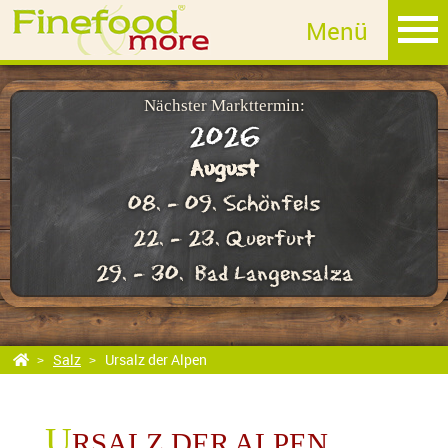
MET
Fruchtlikör
Edelbrand
Nächster Markttermin:
2026
Sahnelikör
August
Whisky
08. - 09. Schönfels
GIN
22. - 23. Querfurt
Rum
29. - 30. Bad Langensalza
Essig
Öl
Salz
Ursalz der Alpen
Salz
Afrikanisches Perlensalz
U
RSALZ DER ALPEN
Meersalz von der afrikanischen Küste, Handgeschöpft, einzigartige