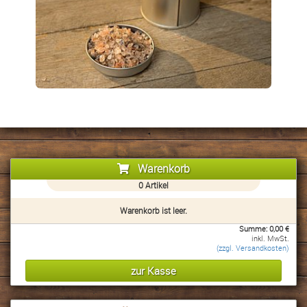
info@finefoodandmore.de
+49 (0)151 56045346
vCard speichern
Warenkorb
0
Artikel
Warenkorb ist leer.
Summe:
0,00
€
inkl. MwSt.
(zzgl. Versandkosten)